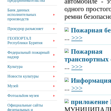
автомобиле - э
предпринимательства
одного простого
Банк данных
исполнительных
ремни безопасно
производств
Прокурор разъясняет
Пожарная бе
...
>>>
ГЕОПОРТАЛ
Республики Бурятия
Пожарная 
Федеральный пожарный
надзор
транспортных 
...
>>>
Культура
Новости культуры
Информация п
Музей
...
>>>
Фотоальбом музея
приложение 
Официальные сайты
МУНИЦИПАЛЬ
федеральных и