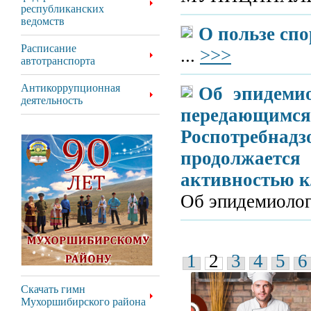
республиканских
ведомств
О пользе спо
Расписание
...
>>>
автотранспорта
Антикоррупционная
Об эпидеми
деятельность
передающ
Роспотребн
продолжается
активностью к
Об эпидемиолог
1
2
3
4
5
6
Скачать гимн
Мухоршибирского района