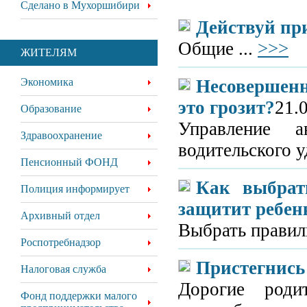
Сделано в Мухоршибири
Действуй пр
Общие ...
>>>
ЖИТЕЛЯМ
Экономика
Несовершенн
это грозит?
21.
Образование
Управление а
Здравоохранение
водительского у
Пенсионный ФОНД
Как выбрать
Полиция информирует
защитит ребен
Архивный отдел
Выбрать правиль
Роспотребнадзор
Пристегнись
Налоговая служба
Дорогие роди
Фонд поддержки малого