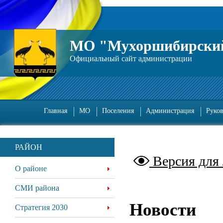
МО "Мухоршибирский
Официальный сайт администрации
Главная
МО
Поселения
Администрация
Руко
РАЙОН
Версия для
О районе
СМИ района
Новости
Стратегия 2030