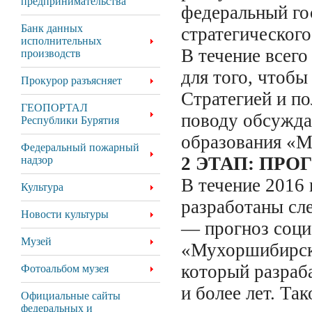
предпринимательства
федеральный го
Банк данных
стратегического
исполнительных
В течение всего
производств
для того, чтобы
Прокурор разъясняет
Стратегией и по
ГЕОПОРТАЛ
поводу обсужда
Республики Бурятия
образования «М
Федеральный пожарный
2 ЭТАП: ПР
надзор
В течение 2016
Культура
разработаны сл
Новости культуры
— прогноз соци
Музей
«Мухоршибирски
который разраб
Фотоальбом музея
и более лет. Та
Официальные сайты
федеральных и