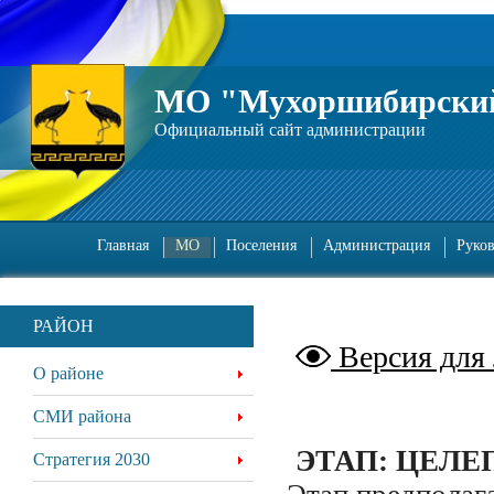
МО "Мухоршибирский
Официальный сайт администрации
Главная
МО
Поселения
Администрация
Руко
РАЙОН
Версия для
О районе
СМИ района
ЭТАП: ЦЕЛ
Стратегия 2030