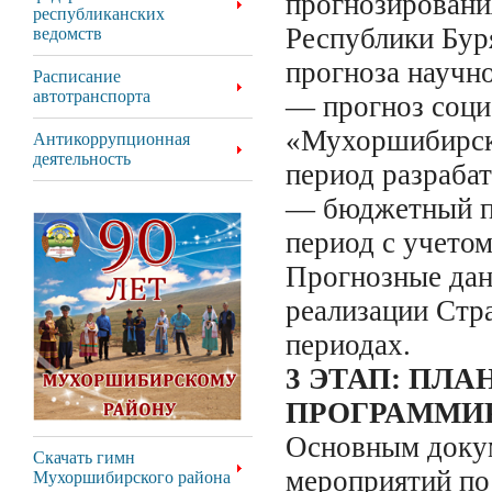
прогнозировани
республиканских
Республики Бур
ведомств
прогноза научно
Расписание
автотранспорта
— прогноз соци
«Мухоршибирск
Антикоррупционная
деятельность
период разрабат
— бюджетный пр
период с учето
Прогнозные дан
реализации Стр
периодах.
3 ЭТАП: ПЛ
ПРОГРАММИ
Основным докум
Скачать гимн
мероприятий по
Мухоршибирского района