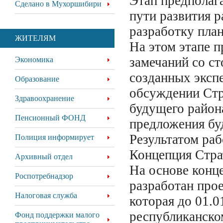
Этап предполаг
Сделано в Мухоршибири
пути развития р
разработку план
ЖИТЕЛЯМ
На этом этапе п
замечаний со ст
Экономика
созданных эксп
Образование
обсуждении Стр
Здравоохранение
будущего район
Пенсионный ФОНД
предложения бу
Результатом ра
Полиция информирует
Концепция Стра
Архивный отдел
На основе конце
Роспотребнадзор
разработан про
Налоговая служба
которая до 01.0
республиканско
Фонд поддержки малого