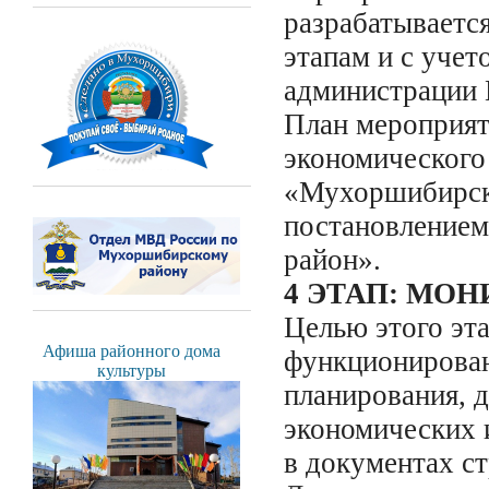
разрабатывается
этапам и с уче
администрации
План мероприят
экономического
«Мухоршибирски
постановление
район».
4 ЭТАП: МО
Целью этого эт
Афиша районного дома
функционирован
культуры
планирования, 
экономических 
в документах ст