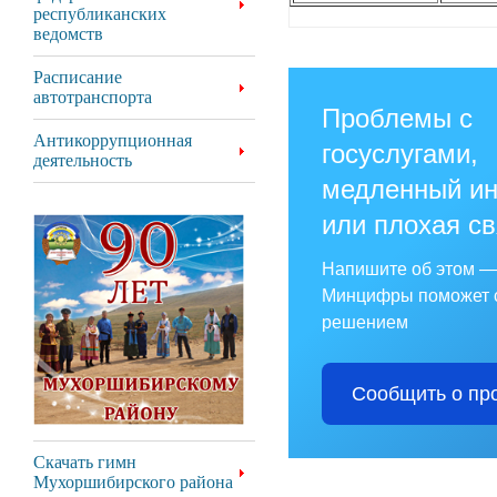
республиканских
ведомств
Расписание
автотранспорта
Проблемы с
Антикоррупционная
госуслугами,
деятельность
медленный ин
или плохая с
Напишите об этом —
Минцифры поможет 
решением
Сообщить о пр
Скачать гимн
Мухоршибирского района