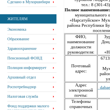
Сделано в Мухоршибири
тел.: 8 (301-43
Полное наименование
муниципального о
ЖИТЕЛЯМ
«Нарсатуйское» Мух
района Республики Бу
Экономика
поселени
ФИО,
Зур
Образование
наименование
Дон
должности
Здравоохранение
руководителя:
«Н
6713
Пенсионный ФОНД
Почтовый
Полиция информирует
Мух
адрес:
район
Архивный отдел
ул
Адрес
Роспотребнадзор
_dabae
электронной
почты:
Налоговая служба
Телефоны
Фонд поддержки малого
справочных