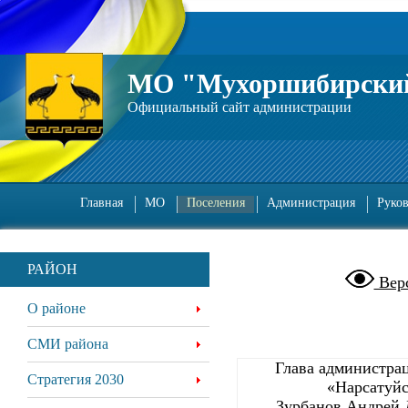
МО "Мухоршибирский
Официальный сайт администрации
Главная
МО
Поселения
Администрация
Руко
РАЙОН
Верс
О районе
СМИ района
Глава администр
Стратегия 2030
«Нарсатуйс
Зурбанов Андрей 