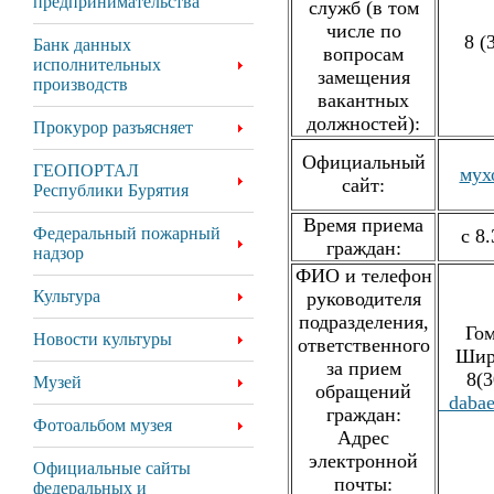
предпринимательства
служб (в том
числе по
8 (
Банк данных
вопросам
исполнительных
замещения
производств
вакантных
должностей):
Прокурор разъясняет
Официальный
ГЕОПОРТАЛ
мух
сайт:
Республики Бурятия
Время приема
Федеральный пожарный
с 8
граждан:
надзор
ФИО и телефон
Культура
руководителя
подразделения,
Гом
Новости культуры
ответственного
Шир
за прием
8(3
Музей
обращений
_dabae
граждан:
Фотоальбом музея
Адрес
электронной
Официальные сайты
почты:
федеральных и