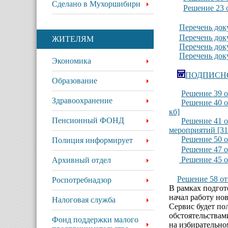
Сделано в Мухоршибири
Решение 23 
Перечень док
Перечень док
ЖИТЕЛЯМ
Перечень док
Перечень док
Экономика
ПОДПИСНОЙ
Образование
Решение 39 о
Здравоохранение
Решение 40 
кб]
Пенсионный ФОНД
Решение 41 о
мероприятий [31
Решение 50 о
Полиция информирует
Решение 47 о
Решение 45 от
Архивный отдел
Решение 58 от
Роспотребнадзор
В рамках подгот
начал работу но
Налоговая служба
Сервис будет по
обстоятельствам
Фонд поддержки малого
на избирательно