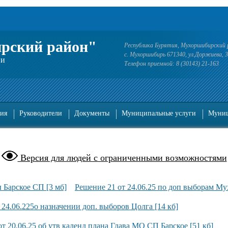
рский район"
Республика Бурятия, Мухоршибирский 
с. Мухоршибирь 671340, ул.Доржиева, 
ии
Телефон приемной: 8 (30143) 21-163
ия
Руководители
Документы
Муниципальные услуги
Муниц
Версия для людей с ограниченными возможностями
 Барское СП [3 мб]
Решение 21 от 24.06.25 по доп выборам М
 24.06.225о назначении доп. выборов Цолга [14 кб]
т 20.06.25 об утв календ плана Глава МО СП Барское [51 кб]