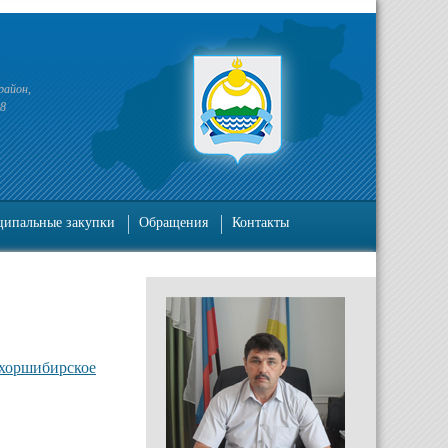
район,
38
ипальные закупки
Обращения
Контакты
ухоршибирское