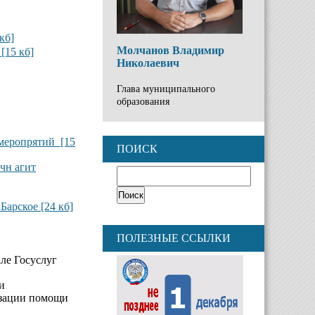
кб]
Молчанов Владимир
[15 кб]
Николаевич
Глава муниципального
образования
меропрятий [15
ПОИСК
чн агит
Барское [24 кб]
ПОЛЕЗНЫЕ ССЫЛКИ
ле Госуслуг
и
изации помощи