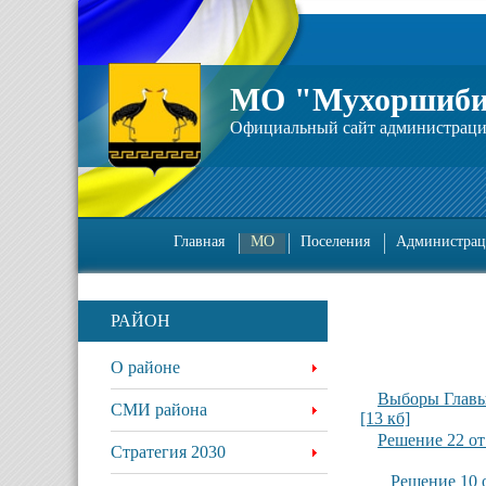
МО "Мухоршиби
Официальный сайт администрац
Главная
МО
Поселения
Администрац
РАЙОН
О районе
Выборы Главы
СМИ района
[13 кб]
Решение 22 от
Стратегия 2030
Решение 10 о