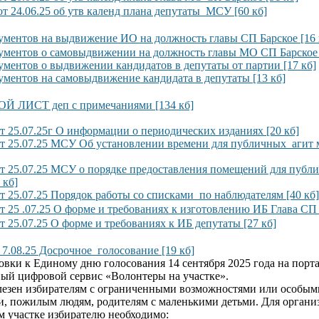
от 24.06.25 об утв календ плана депутаты МСУ [60 кб]
ументов на выдвижение ИО на должность главы СП Барское [16 
ументов о самовыдвижении на должность главы МО СП Барское 
ументов о выдвижении кандидатов в депутаты от партии [17 кб]
ументов на самовыдвижение кандидата в депутаты [13 кб]
 ЛИСТ деп с примечаниями [134 кб]
т 25.07.25г О информации о периодических изданиях [20 кб]
от 25.07.25 МСУ Об установлении времени для публичных агит 
т 25.07.25 МСУ о порядке предоставления помещений для публи
 кб]
т 25.07.25 Порядок работы со списками по наблюдателям [40 кб]
т 25 .07.25 О форме и требованиях к изготовлению ИБ Глава СП 
 25.07.25 О форме и требованиях к ИБ депутаты [27 кб]
 7.08.25 Досрочное голосование [19 кб]
овки к Единому дню голосования 14 сентября 2025 года на порта
вый цифровой сервис «Волонтеры на участке».
лезен избирателям с ограниченными возможностями или особым
и, пожилым людям, родителям с маленькими детьми. Для орган
м участке избирателю необходимо: