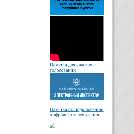
Памятка для участия в
голосовании
Памятка по подключению
цифрового телевидения