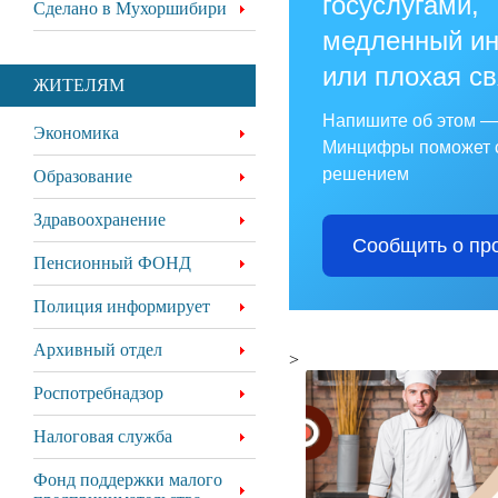
госуслугами,
Сделано в Мухоршибири
медленный ин
или плохая с
ЖИТЕЛЯМ
Напишите об этом —
Экономика
Минцифры поможет 
решением
Образование
Здравоохранение
Сообщить о пр
Пенсионный ФОНД
Полиция информирует
Архивный отдел
>
Роспотребнадзор
Налоговая служба
Фонд поддержки малого