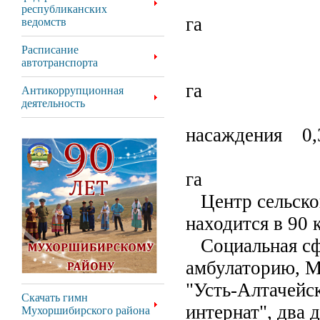
- п
республиканских
га
ведомств
- се
Расписание
автотранспорта
- па
га
Антикоррупционная
деятельность
- мн
насаждения 0,3
- з
га
Центр сельског
находится в 90 
Социальная сфе
амбулаторию, 
"Усть-Алтачейс
Скачать гимн
интернат", два 
Мухоршибирского района