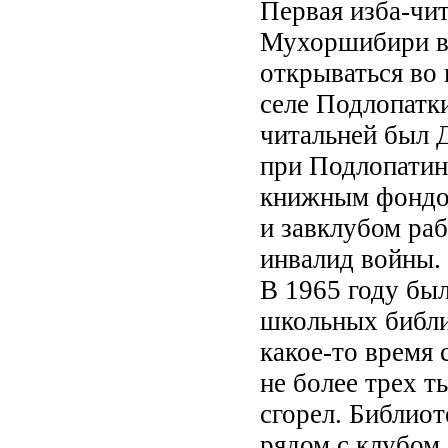
Первая изба-чит
Мухоршибири в 1
открываться во 
селе Подлопатк
читальней был 
при Подлопатин
книжным фондом
и завклубом ра
инвалид войны.
В 1965 году был
школьных библи
какое-то время 
не более трех т
сгорел. Библиот
рядом с клубом