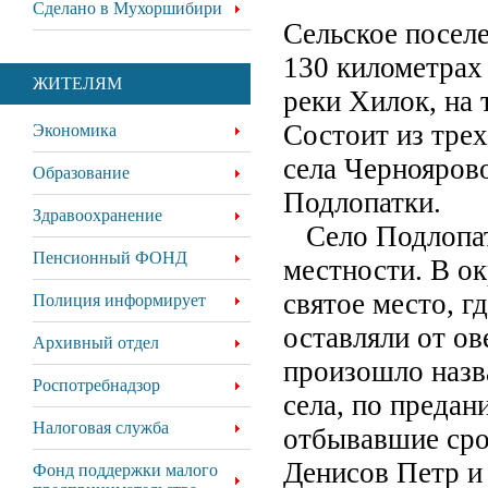
Сделано в Мухоршибири
Сельское посел
130 километрах
ЖИТЕЛЯМ
реки Хилок, на
Состоит из трех
Экономика
села Черноярово
Образование
Подлопатки.
Здравоохранение
Село Подлопатк
Пенсионный ФОНД
местности. В о
святое место, г
Полиция информирует
оставляли от ов
Архивный отдел
произошло назв
Роспотребнадзор
села, по преда
Налоговая служба
отбывавшие сро
Денисов Петр и
Фонд поддержки малого