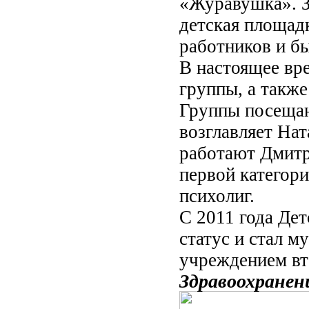
«Журавушка». З
детская площадк
работников и бы
В настоящее вр
группы, а такж
Группы посещаю
возглавляет На
работают Дмитр
первой категори
психолиг.
С 2011 года Де
статус и стал
учреждением вт
Здравоохранен