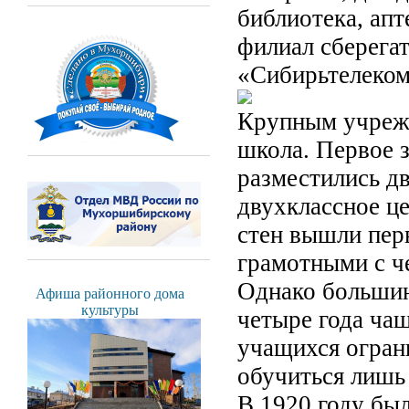
библиотека, апт
филиал сберега
«Сибирьтелеком
Крупным учрежд
школа. Первое з
разместились дв
двухклассное ц
стен вышли пер
грамотными с ч
Однако большин
Афиша районного дома
культуры
четыре года чащ
учащихся ограни
обучиться лишь 
В 1920 году был