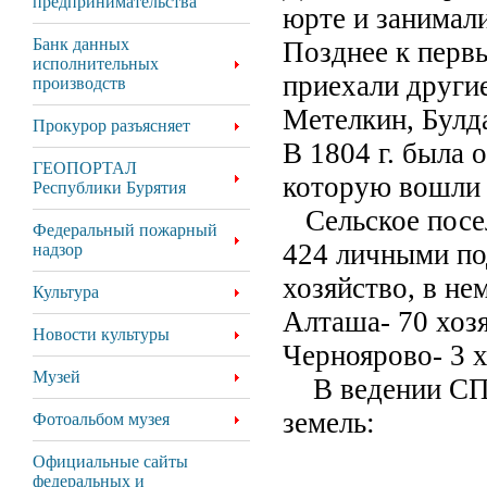
предпринимательства
юрте и занимал
Банк данных
Позднее к перв
исполнительных
приехали други
производств
Метелкин, Булда
Прокурор разъясняет
В 1804 г. была
ГЕОПОРТАЛ
которую вошли 
Республики Бурятия
Сельское посел
Федеральный пожарный
424 личными по
надзор
хозяйство, в не
Культура
Алташа- 70 хозя
Новости культуры
Черноярово- 3 х
Музей
В ведении СП «
земель:
Фотоальбом музея
из них - 
Официальные сайты
федеральных и