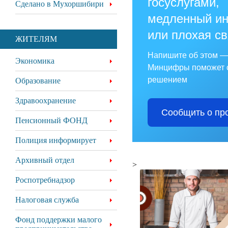
госуслугами,
Сделано в Мухоршибири
медленный ин
или плохая с
ЖИТЕЛЯМ
Напишите об этом —
Экономика
Минцифры поможет 
решением
Образование
Здравоохранение
Сообщить о пр
Пенсионный ФОНД
Полиция информирует
Архивный отдел
>
Роспотребнадзор
Налоговая служба
Фонд поддержки малого