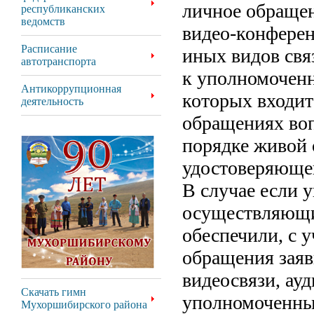
личное обраще
республиканских
ведомств
видео-конферен
Расписание
иных видов св
автотранспорта
к уполномочен
Антикоррупционная
которых входит
деятельность
обращениях воп
порядке живой 
удостоверяющег
В случае если 
осуществляющи
обеспечили, с 
обращения заяв
видеосвязи, ау
Скачать гимн
уполномоченны
Мухоршибирского района