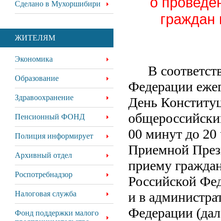
о проведе
Сделано в Мухоршибири
граждан 
ЖИТЕЛЯМ
Экономика
В соответст
Образование
Федерации ежего
Здравоохранение
День Конститу
общероссийский
Пенсионный ФОНД
00 минут до 20
Полиция информирует
Приемной През
Архивный отдел
приему граждан
Роспотребнадзор
Российской Фе
Налоговая служба
и в администра
Федерации (дал
Фонд поддержки малого