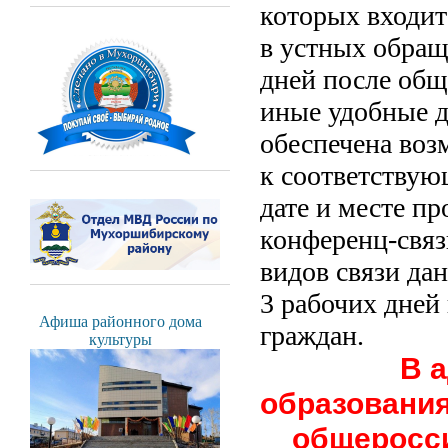
которых входи
в устных обращ
дней после общ
иные удобные д
обеспечена воз
к соответству
дате и месте п
конференц-связ
видов связи да
3 рабочих дней
Афиша районного дома
граждан.
культуры
В 
образован
общероссий