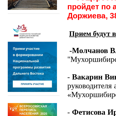
пройдет по 
Доржиева, 38
Прием будут в
-Молчанов В
"Мухоршибирс
-
Вакарин Ви
руководителя
«Мухор
-
Фетисова И