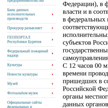
предпринимательства
Федерации), в 
Банк данных
власти и в соо
исполнительных
в федеральных 
производств
соответствующи
Прокурор разъясняет
исполнительных
ГЕОПОРТАЛ
субъектов Росс
Республики Бурятия
государственны
Федеральный пожарный
надзор
самоуправления
С 12 часов 00 
Культура
времени провод
Новости культуры
пришедших в с
Музей
Российской Фед
Фотоальбом музея
органы местног
Официальные сайты
данных органов
федеральных и