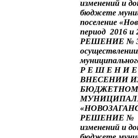
изменений
и
до
бюджете
муни
поселение
«
Нов
период 2016 и 2
РЕШЕНИЕ № 38 
осуществлении
муниципальног
Р Е Ш Е Н И 
ВНЕСЕНИИ И
БЮДЖЕТНОМ 
МУНИЦИПАЛ
«НОВОЗАГАН
РЕШЕНИЕ
№
изменений
и
до
бюджете
муни