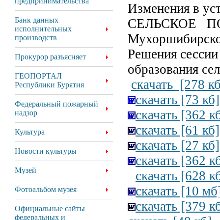
предпринимательства
Изменения в ус
Банк данных
СЕЛЬСКОЕ П
исполнительных
Мухоршибирско
производств
Решения сессии
Прокурор разъясняет
образования се
ГЕОПОРТАЛ
скачать [278 кб
Республики Бурятия
скачать [73 кб]
Федеральный пожарный
скачать [362 к
надзор
скачать [61 кб]
Культура
скачать [27 кб]
Новости культуры
скачать [362 к
Музей
скачать [628 к
скачать [10 мб
Фотоальбом музея
скачать [379 к
Официальные сайты
федеральных и