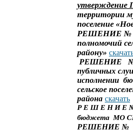
утверждение 
территории му
поселение «Но
РЕШЕНИЕ № 39 
полномочий се
району»
скачат
РЕШЕНИЕ № 39
публичных слу
исполнении бю
сельское посел
района
скачать
Р Е Ш Е Н И Е 
бюджета МО СП 
РЕШЕНИЕ
№