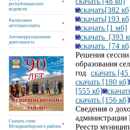
скачать [48 кб]
республиканских
скачать[382 кб
ведомств
скачать[193 кб
Расписание
автотранспорта
скачать [1 мб]
скачать [393 к
Антикоррупционная
деятельность
скачать [74 кб
Решения сессии
образования сел
год
скачать [45
скачать [180 кб]
[555 кб]
скачат
скачать [156 кб]
Сведения о дох
администрации
Скачать гимн
Реестр муници
Мухоршибирского района