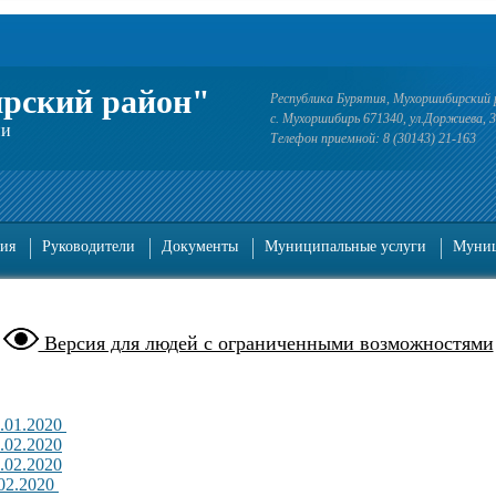
рский район"
Республика Бурятия, Мухоршибирский 
с. Мухоршибирь 671340, ул.Доржиева, 
ии
Телефон приемной: 8 (30143) 21-163
ия
Руководители
Документы
Муниципальные услуги
Муниц
Версия для людей с ограниченными возможностями
.01.2020
.02.2020
.02.2020
02.2020