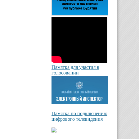
Памятка для участия в
голосовании
Памятка по подключению
цифрового телевидения