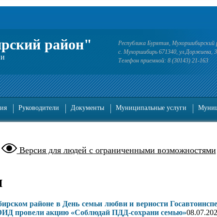
рский район"
Республика Бурятия, Мухоршибирский 
с. Мухоршибирь 671340, ул.Доржиева, 
ии
Телефон приемной: 8 (30143) 21-163
ия
Руководители
Документы
Муниципальные услуги
Муниц
Версия для людей с ограниченными возможностями
и
рском районе в День семьи любви и верности Госавтоинсп
ЮИД провели акцию «Соблюдай ПДД-сохрани семью»
08.07.20