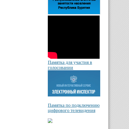
Памятка для участия в
голосовании
Памятка по подключению
цифрового телевидения