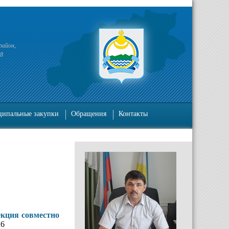
район,
38
ипальные закупки
Обращения
Контакты
екция совместно
26