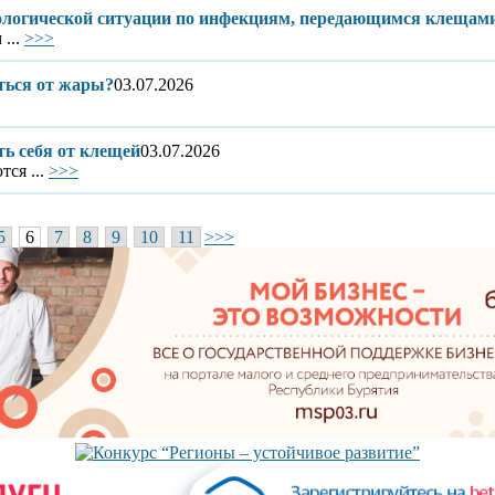
ологической ситуации по инфекциям, передающимся клещам
...
>>>
ться от жары?
03.07.2026
ь себя от клещей
03.07.2026
ся ...
>>>
5
6
7
8
9
10
11
>>>