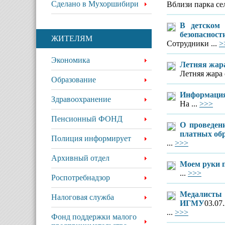
Сделано в Мухоршибири
Вблизи парка се
В детском 
безопасност
ЖИТЕЛЯМ
Сотрудники ...
>
Экономика
Летняя жара
Летняя жара 
Образование
Информация 
Здравоохранение
На ...
>>>
Пенсионный ФОНД
О проведен
платных обр
Полиция информирует
...
>>>
Архивный отдел
Моем руки 
...
>>>
Роспотребнадзор
Медалисты 
Налоговая служба
ИГМУ
03.07
...
>>>
Фонд поддержки малого