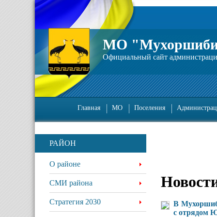
МО "Мухоршиби
Официальный сайт администрац
Главная
МО
Поселения
Администрац
РАЙОН
О районе
Новост
СМИ района
Стратегия 2030
В Мухоршиби
с отрядом 