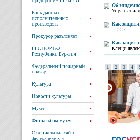
предпринимательства
Об эпидеми
Управлением 
Банк данных
исполнительных
производств
Как защити
...
>>>
Прокурор разъясняет
Как защитит
ГЕОПОРТАЛ
Клещи являют
Республики Бурятия
Федеральный пожарный
1
2
3
4
надзор
Культура
Новости культуры
Музей
Фотоальбом музея
Официальные сайты
федеральных и