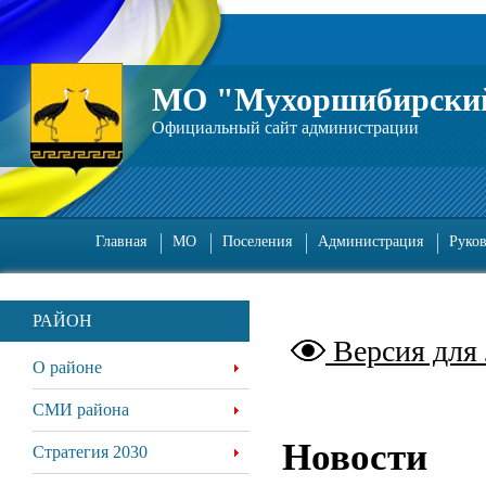
МО "Мухоршибирский
Официальный сайт администрации
Главная
МО
Поселения
Администрация
Руко
РАЙОН
Версия для
О районе
СМИ района
Новости
Стратегия 2030