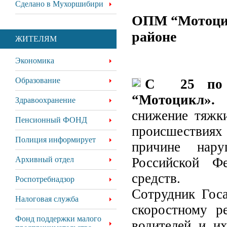
Сделано в Мухоршибири
ОПМ “Мотоцик
районе
ЖИТЕЛЯМ
Экономика
Образование
С 25 по 
“Мотоцикл»
Здравоохранение
снижение тяжк
Пенсионный ФОНД
происшествиях 
Полиция информирует
причине нар
Архивный отдел
Российской Ф
средств.
Роспотребнадзор
Сотрудник Госа
Налоговая служба
скоростному р
Фонд поддержки малого
водителей и и