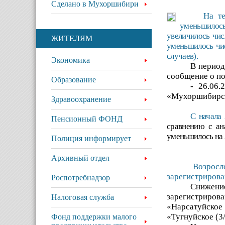
Сделано в Мухоршибири
На те
уменьшилось
увеличилось чис
ЖИТЕЛЯМ
уменьшилось чис
случаев).
Экономика
В период
сообщение о п
Образование
- 26.06
«Мухоршибирск
Здравоохранение
С начала
Пенсионный ФОНД
сравнению с а
уменьшилось на 3
Полиция информирует
Архивный отдел
Возросл
зарегистриров
Роспотребнадзор
Снижение
зарегистриро
Налоговая служба
«Нарсатуйское 
«Тугнуйское (3
Фонд поддержки малого