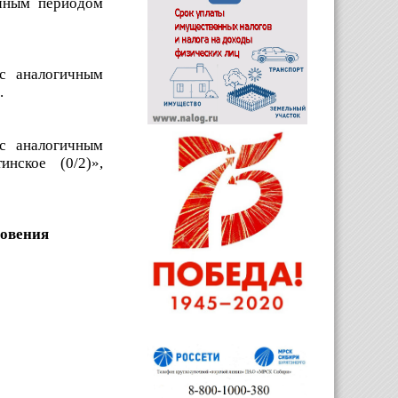
ичным периодом
с аналогичным
.
с аналогичным
нское (0/2)»,
новения