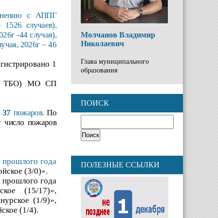
авнению с АППГ
 1526 случаев),
26г -44 случая),
Молчанов Владимир
Николаевич
учая, 2026г – 46
Глава муниципального
егистрировано 1
образования
гон ТБО) МО СП
ПОИСК
о
37
пожаров.
По
 число пожаров
м прошлого года
ПОЛЕЗНЫЕ ССЫЛКИ
йское (3/0)».
 прошлого года
кое (15/17)»,
нурское (1/9)»,
ское (1/4).