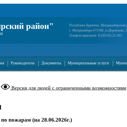
рский район"
Республика Бурятия, Мухоршибирский 
с. Мухоршибирь 671340, ул.Доржиева, 
ии
Телефон приемной: 8 (30143) 21-163
ия
Руководители
Документы
Муниципальные услуги
Муниц
Версия для людей с ограниченными возможностями
и
о пожарам (на 28.06.2026г.)