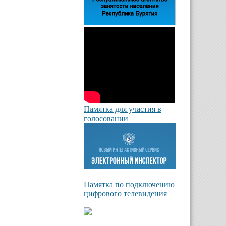
Памятка для участия в
голосовании
Памятка по подключению
цифрового телевидения