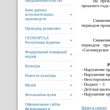
предпринимательства
На преж
прошлого года 
Банк данных
исполнительных
производств
Снижени
периодом прошл
Прокурор разъясняет
ГЕОПОРТАЛ
Снижени
Республики Бурятия
периодом про
«Саганнурское 
Федеральный пожарный
надзор
Р
Культура
- Нарушение пр
- Нарушение пр
Новости культуры
- Неосторожное
- Поджог – 3
Музей
- Детская шалос
- Нарушение пр
Фотоальбом музея
Официальные сайты
Назад к списку
федеральных и