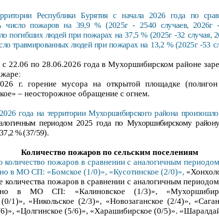
рритории Республики Бурятия с начала 2026 года по ср
 число пожаров на 39,9 % (2025г - 2540 случаев, 2026г -
ло погибших людей при пожарах на 37,5 % (2025г -32 случая, 20
ло травмированных людей при пожарах на 13,2 % (2025г -53 сл
 с 22.06 по 28.06.2026 года в Мухоршибирском районе зар
ожаре
:
.2026 г. горение мусора на открытой площадке (поли
ое» – неосторожное обращение с огнем.
 2026 года на территории Мухоршибирского района произошл
налогичным периодом 2025 года по Мухоршибирскому району
7,2 % (37/59).
Количество пожаров по сельским поселениям
о количество пожаров в сравнении с аналогичным периодо
ано в МО СП:
«Бомское (1/0)», «Кусотинское (2/0)»,
«Хонхоло
 количества пожаров в сравнении с аналогичным периодом
вано в МО СП: «Калиновское (1/3)», «Мухоршибирс
(0/1)», «Никольское (2/3)», «Новозаганское (2/4)», «Саган
/6)», «Цолгинское (5/6)», «Харашибирское (0/5)». «Шаралдай