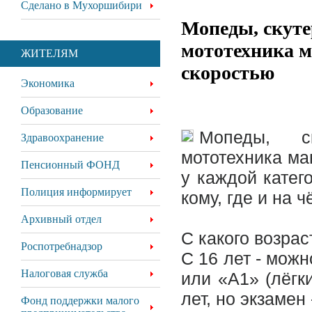
Сделано в Мухоршибири
Мопеды, скуте
мототехника м
ЖИТЕЛЯМ
скоростью
Экономика
Образование
Мопеды, с
Здравоохранение
мототехника ма
Пенсионный ФОНД
у каждой катег
Полиция информирует
кому, где и на 
Архивный отдел
С какого возрас
Роспотребнадзор
С 16 лет - мож
Налоговая служба
или «А1» (лёгк
лет, но экзамен 
Фонд поддержки малого