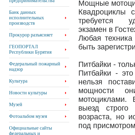
предпринимательства
Мощные мотоцик
Квадроциклы 
Банк данных
исполнительных
требуется уд
производств
экзамен в Госте
Прокурор разъясняет
Любая техника
быть зарегистр
ГЕОПОРТАЛ
Республики Бурятия
Питбайки - толь
Федеральный пожарный
надзор
Питбайки - эт
нельзя постав
Культура
мощности он
Новости культуры
мотоциклами. 
Музей
выезд строго
возраста, но и
Фотоальбом музея
под присмотром
Официальные сайты
федеральных и