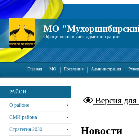
МО "Мухоршибирский
Официальный сайт администрации
Главная
МО
Поселения
Администрация
Руко
РАЙОН
Версия для
О районе
СМИ района
Новости
Стратегия 2030