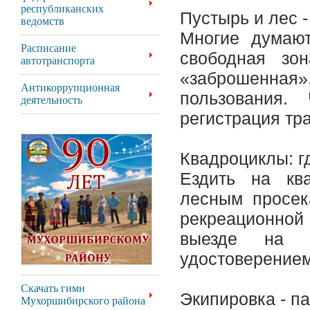
республиканских
Пустырь и лес -
ведомств
Многие думают
Расписание
свободная зо
автотранспорта
«заброшенна
Антикоррупционная
пользования.
деятельность
регистрация тр
Квадроциклы: г
Ездить на кв
лесным просек
рекреационно
выезде на 
удостоверением
Скачать гимн
Экипировка - п
Мухоршибирского района